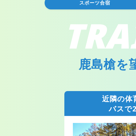
スポーツ合宿
TRA
鹿島槍を
近隣の体
バスで