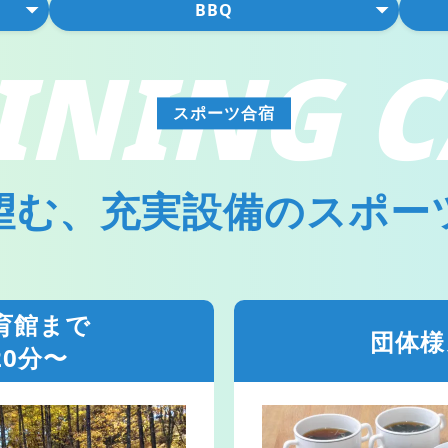
BBQ
INING
C
スポーツ合宿
望む、
充実設備のスポー
育館まで
団体様
20分〜