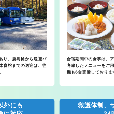
あり、鹿島槍から送迎バ
合宿期間中の食事は、
体育館までの送迎は、往
考慮したメニューをご
。
機も6台完備しておりま
以外にも
救護体制、
途に対応
2